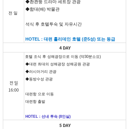
◆촨콴뚱 드라마 세트장 관광
◆함대(배) 박물관
전 일
석식 후 호텔투숙 및 자유시간
HOTEL : 대련 홀리데인 호텔 (준5성) 또는 동급
4 DAY
호텔 조식 후 성해광장으로 이동 (약30분소요)
◆대련 최대의 성해광장 성해공원 관광
◆러시아거리 관광
◆동방수성 관광
전 일
16:00
대련항 으로 이동
대련항 출발
HOTEL : 선내 투숙 (8인실)
5 DAY