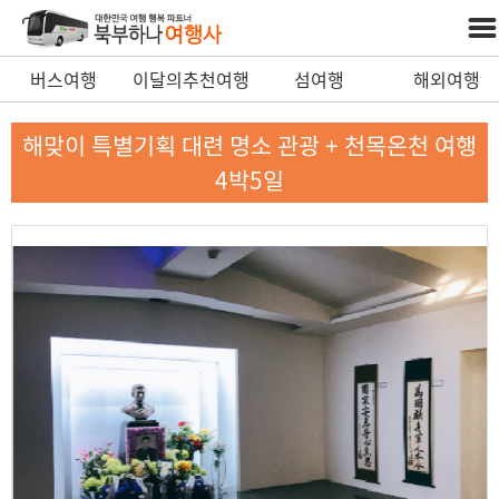
버스여행
이달의추천여행
섬여행
해외여행
해맞이 특별기획 대련 명소 관광 + 천목온천 여행
4박5일