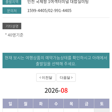
인천 국제항 1여객터미널 대합실미팅
출발지역
1599-4405/02-991-4405
문의처
기타설명
* 40명기준
현재 보시는 여행상품의 예약가능상태를 확인하시고 아래에서
출발일을 선택해 주세요.
이전달
다음달
2026-
08
일
월
화
수
목
금
토