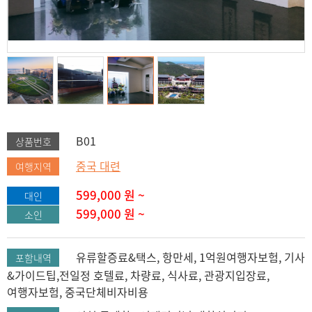
B01
상품번호
중국 대련
여행지역
599,000
원 ~
대인
599,000
원 ~
소인
유류할증료&택스, 항만세, 1억원여행자보험, 기사
포함내역
&가이드팁,전일정 호텔료, 차량료, 식사료, 관광지입장료,
여행자보험, 중국단체비자비용