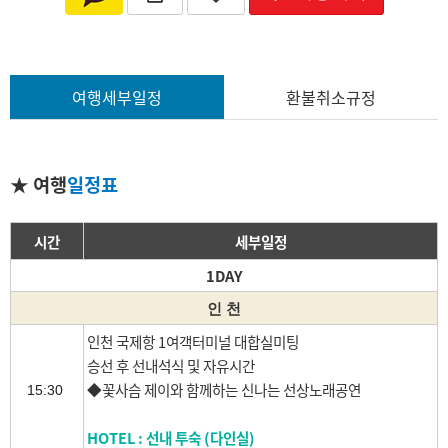
여행세부일정
환불취소규정
★
여행
일정표
시간
세부일정
1DAY
인 천
인천 국제항 1여객터미널 대합실미팅
승선 후 선내석식 및 자유시간
◆꽃사슴 제이와 함께하는 신나는 선상노래공연
15:30
HOTEL : 선내 투숙 (다인실)