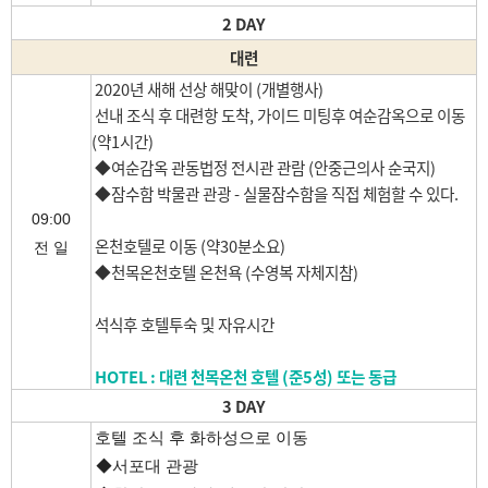
2 DAY
대련
2020년 새해 선상 해맞이 (개별행사)
선내 조식 후 대련항 도착, 가이드 미팅후 여순감옥으로 이동
(약1시간)
◆여순감옥 관동법정 전시관 관람 (안중근의사 순국지)
◆잠수함 박물관 관광 - 실물잠수함을 직접 체험할 수 있다.
09:00
온천호텔로 이동 (약30분소요)
전 일
◆천목온천호텔 온천욕 (수영복 자체지참)
석식후 호텔투숙 및 자유시간
HOTEL : 대련 천목온천 호텔 (준5성) 또는 동급
3 DAY
호텔 조식 후 화하성으로 이동
◆서포대 관광