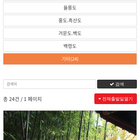
울릉도
홍도.흑산도
거문도.백도
백령도
기타(24)
검색
총 24건
/ 1 페이지
전체출발일열기