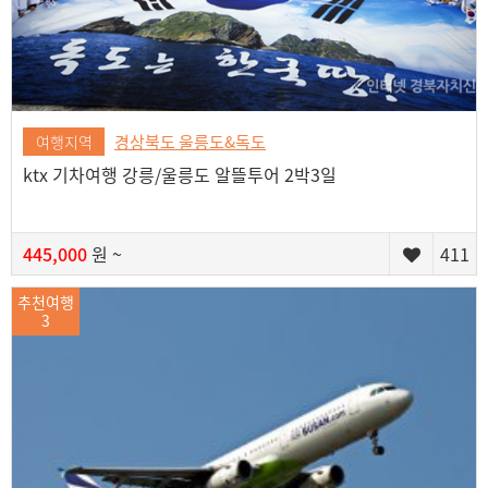
경상북도 울릉도&독도
여행지역
ktx 기차여행 강릉/울릉도 알뜰투어 2박3일
445,000
원 ~
411
추천여행
3