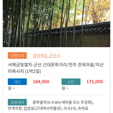
전라북도 군산시
여행지역
서해금빛열차-군산 근대문화거리/전주 한옥마을/익산
미륵사지 (1박2일)
184,000
171,000
대인
소인
원 ~
원 ~
왕복열차(G-train/새마을 또는 무궁화),
포함내역
연계차량, 입장료(근대역사박물관), 식사2식, 숙박료