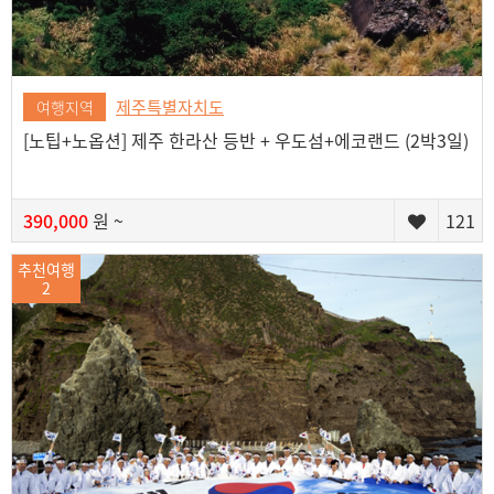
제주특별자치도
여행지역
[노팁+노옵션] 제주 한라산 등반 + 우도섬+에코랜드 (2박3일)
390,000
원 ~
121
추천여행
2