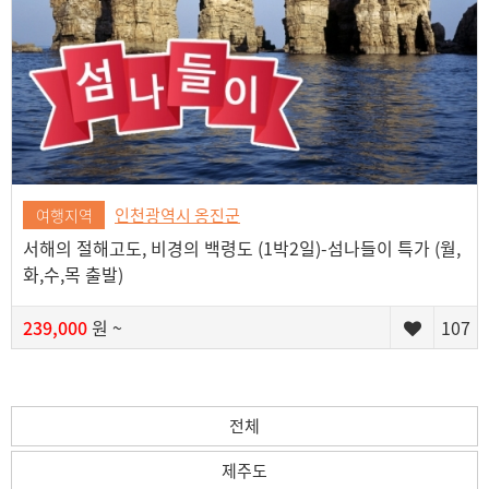
인천광역시 옹진군
여행지역
서해의 절해고도, 비경의 백령도 (1박2일)-섬나들이 특가 (월,
화,수,목 출발)
239,000
원 ~
107
전체
제주도