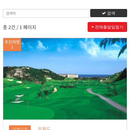
검색
총 2건
/ 1 페이지
전체출발일열기
추천여행
1
강원도
여행지역