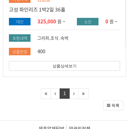
고성 파인리즈 1박2일 36홀
325,000
0
원 ~
원 ~
대인
소인
그리피.조식 .숙박
포함내역
400
상품번호
상품상세보기
1
목록
제휴업체탐방
약관및정책