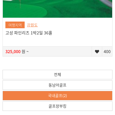
강원도
여행지역
고성 파인리즈 1박2일 36홀
325,000
원 ~
400
전체
동남아골프
국내골프(2)
골프장부킹