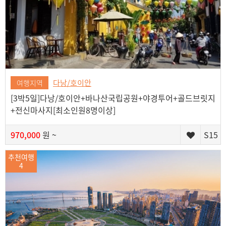
다낭/호이안
여행지역
[3박5일]다낭/호이안+바나산국립공원+야경투어+골드브릿지
+전신마사지[최소인원8명이상]
970,000
원 ~
S15
추천여행
4