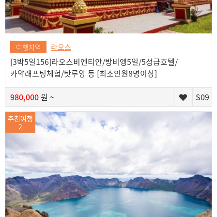
라오스
여행지역
[3박5일156]라오스비엔티안/방비엥5일/5성급호텔/
카약래프팅체험/탓루앙 등 [최소인원8명이상]
980,000
원 ~
S09
추천여행
2