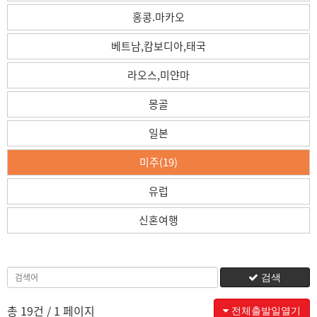
홍콩.마카오
베트남,캄보디아,태국
라오스,미얀마
몽골
일본
미주(19)
유럽
신혼여행
검색
총 19건
/ 1 페이지
전체출발일열기