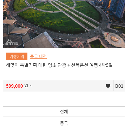
중국 대련
여행지역
해맞이 특별기획 대련 명소 관광 + 천목온천 여행 4박5일
599,000
원 ~
B01
전체
중국