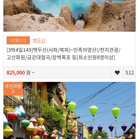
백두산
여행지역
[3박4일149]백두산(서파/북파)~민족의영산!/천지관광/
고산화원/금강대협곡/장백폭포 등[최소인원8명이상]
825,000
원 ~
S12
추천여행
3