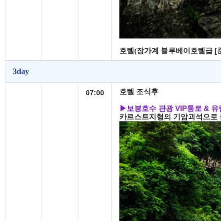
호텔(
장가계
블루베이호텔급 [
3day
호텔 조식후
07:00
▶
보봉호수 관광 VIP통로
&
유
카르스트지형의 기암괴석으로 