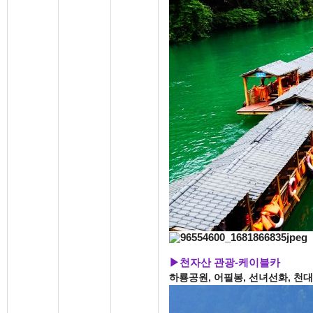
▶
천자산 관광
-
케이블카
하룡공원
,
어필봉
,
선녀선화
, 천대