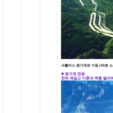
셔틀버스 원가계로 이동 (40분 
▶
원가계 관광
천하 제일교 미혼대 백룡 엘리