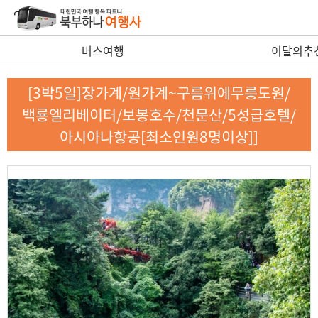
버스여행
이달의추
[3박5일]장가계/원가계~구름위에무릉도원/
백룡엘리베이터/보봉호수/천문산/5성급호텔/
아시아나항공[최소인원8명이상]]