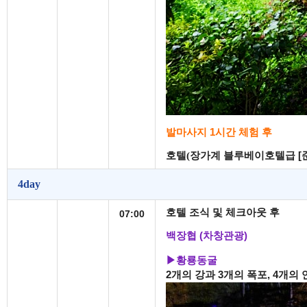
발마사지 1시간 체험 후
호텔(
장가계
블루베이호텔급 [
4day
호텔 조식 및 체크아웃 후
07:00
백장협 (차창관광)
▶
황룡동굴
2개의 강과 3개의 폭포, 4개