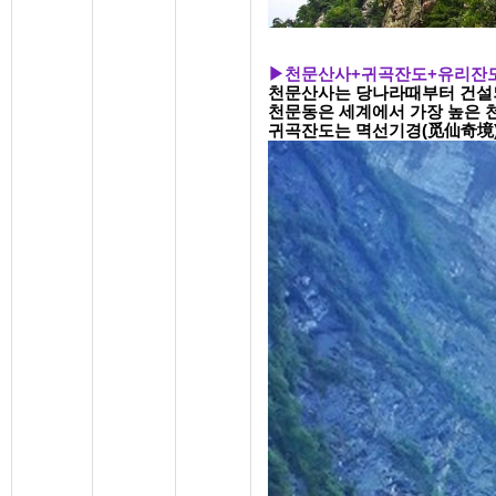
▶
천문산사
+
귀곡잔도
+
유리잔
천문산사는 당나라때부터 건설되
천문동은 세계에서 가장 높은 
귀곡잔도는 멱선기경(觅仙奇境) 