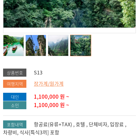
S13
상품번호
장가계/원가계
여행지역
1,100,000
원 ~
대인
1,100,000
원 ~
소인
항공료(유류+TAX) , 호텔 , 단체비자, 입장료 ,
포함내역
차량비, 식사[특식3끼] 포함