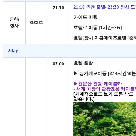
21:10 인천 출발~23:30 창사
21:10
가이드 미팅
인천/
OZ321
창사
호텔로 이동 (1시간소요)
호텔(창사
자흠데이즈호텔 [준5
2day
호텔 출발
07:00
▶
장가계로이동
[
약
4
시간
50
분
▶
천문산 관광
-
케이블카
- 서계 최장의 관광전용 케이블
[
세계적으로도 보기 드문 삭도,
있습니다.
]