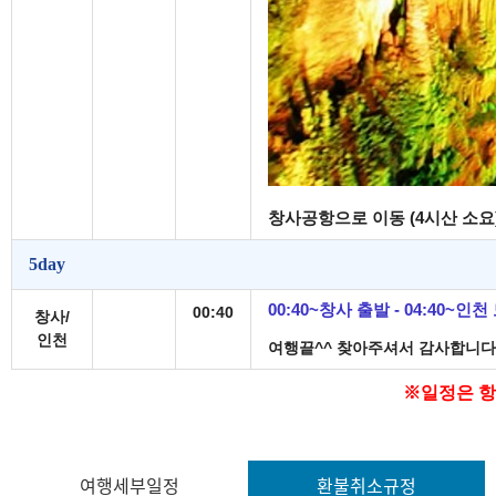
창사공항으로 이동 (4시산 소요
5day
00:40~창사 출발
- 04:40~
인천
00:40
창사/
인천
여행끝
^^
찾아주셔서 감사합니다
※일정은 항
여행세부일정
환불취소규정