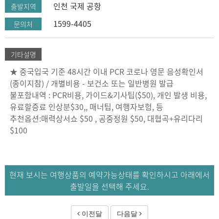
인천 국제 공항
출발지역
1599-4405
문의처
기타설명
★ 중국입국 기준 48시간 이내 PCR 코로나 영문 음성확인서
(종이지참) / 개별비용 - 보건소 또는 일반병원 발급
불포함내역 : PCR비용, 가이드&기사팁($50), 개인 발생 비용,
유료할증료 인상분$30,, 매너팁, 여행자보험, 등
추천옵션:매력상서쇼 $50 , 공중정원 $50, 대협곡+유리다리
$100
현재 보시는 여행상품의 예약가능상태를 확인하시고 아래에서
출발일을 선택해 주세요.
이전달
다음달