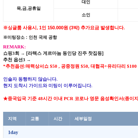
대인
목,금,공휴일
소인
※싱글룸 사용시, 1인 150.000원 (3박) 추가요금 발생합니다.
※미팅장소 : 인천 국제 공항
REMARK:
쇼핑
3
회
→
[라텍스 게르마늄 동인당 진주 찻집등]
추천 옵션3
→
*
추천옵션
:
매력상서쇼
$50 ,
공중정원
$50, 대협곡+유리다리 $100
인솔자 동행하지 않습니다.
현지 도착시 가이드와 미팅이 이루어집니다.
★중국입국 기준 48시간 이내 PCR 코로나 영문 음성확인서(종이지참
지역
교통
시간
세부일정
1day