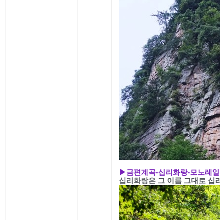
▶
금편계곡-
십리화랑
-
모노레일
십리화랑
은 그 이름 그대로 십