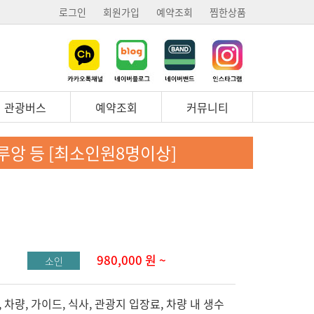
로그인
회원가입
예약조회
찜한상품
관광버스
예약조회
커뮤니티
루앙 등 [최소인원8명이상]
980,000
원 ~
소인
 차량, 가이드, 식사, 관광지 입장료, 차량 내 생수