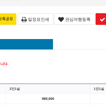
일정표인쇄
관심여행등록
됩니다.
2인1실
1인1실
980,000