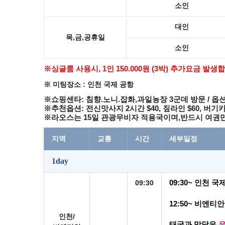
소인
대인
목,금,공휴일
소인
※싱글룸 사용시, 1인 150.000원 (3박) 추가요금 발생
※ 미팅장소 : 인천 국제 공항
※
쇼핑센타
:
침향
.
노니
.
잡화
,
과일농장
3
군데 방문
/
옵
※
추천옵션
:
전신맛사지
2
시간
$40,
짚라인
$60,
버기
※
라오스는
15
일 관광무비자 적용국이며
,
반드시 여권
지역
교통
시간
세부일정
1day
09:30
09:30~
인천 국
12:50~ 비엔
티안
인천/
태국과 맞닿은