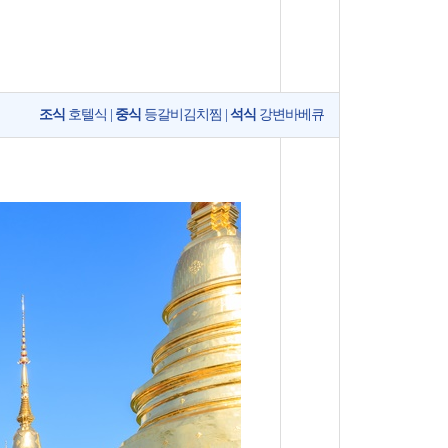
조식
호텔식 |
중식
등갈비김치찜 |
석식
강변바베큐