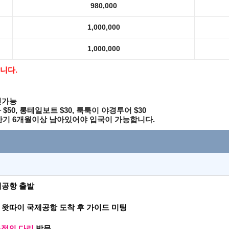
980,000
1,000,000
1,000,000
합니다.
션가능
카
$50,
롱테일보트
$30,
툭툭이 야경투어
$30
만기
6
개월이상 남아있어야 입국이 가능합니다
.
제공항 출발
 왓따이 국제공항 도착
후 가이드 미팅
우정의 다리
방문