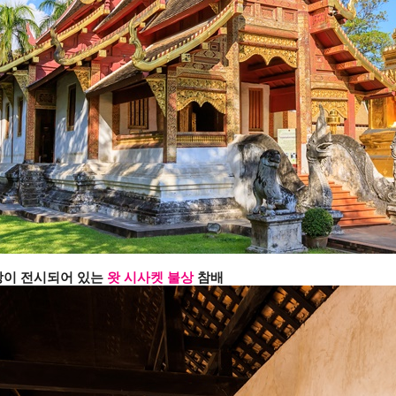
상이 전시되어 있는
왓 시사켓 불상
참배