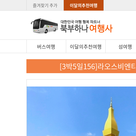
즐겨찾기 추가
이달의추천여행
버스여행
이달의추천여행
섬여행
[3박5일156]라오스비엔