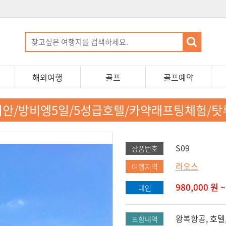
해외여행
골프
골프예약
티안/방비엥5일/5성급호텔/카약래프팅체험/탓
S09
상품번호
라오스
여행지역
980,000
원 ~
대인
왕복항공, 호텔,
포함내역