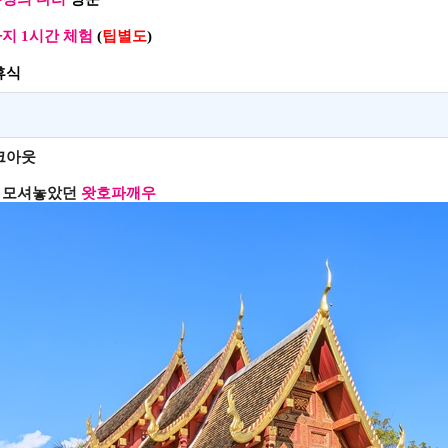
사지
1
시간 체험
(
팁별도
)
휴식
크아웃
 모셔놓았던
왓호파깨우