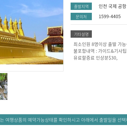
인천 국제 공항
출발지역
1599-4405
문의처
기타설명
최소인원 8명이상 출발 가능
불포함내역 : 가이드&기사팁($
유료할증료 인상분$30,
는 여행상품의 예약가능상태를 확인하시고 아래에서 출발일을 선택해