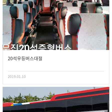
20석우등버스대절
2019.01.10