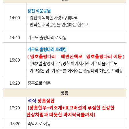
강진 석문공원
14:00
- 강진의 독특한 사랑+구름다리
- 만덕산과 석문산을 연결하는 현수교
14:40
가우도 출렁다리로 이동
가우도 출렁다리 트래킹
( 망호출렁다리 - 해변산책로 - 망호출렁다리 이동 )
15:00
- 1박2일 촬영지로 유명한 아기자기한 어촌마을 가우도
- 가고싶은 섬! 가우도를 이어주는 출렁다리,해안길 트래킹
16:20
장흥으로 이동
장흥
석식
장흥삼합
(
장흥한우+키조개+표고버섯의 푸짐한 건강한
17:20
한상차림과 따뜻한 바지락국물까지)
18:20
숙박지로 이동