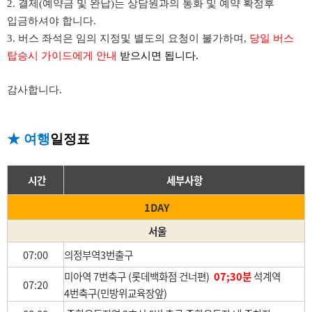
2. 결제(예약금 및 완납)는 상담원과의 통화 및 예약 확정후
입금하셔야 합니다.
3. 버스 좌석은 임의 지정및 별도의 요청이 불가하며,
당일 버스
탑승시 가이드에게 안내
받으시면 됩니다.
감사합니다.
★ 여행
일정표
시간
세부사항
1DAY
서울
07:00
의정부역3번출구
미아역 7번축구 (롯데백화점 건너편)
07;30분
석계역
07:20
4번축구(민방위교육장앞)