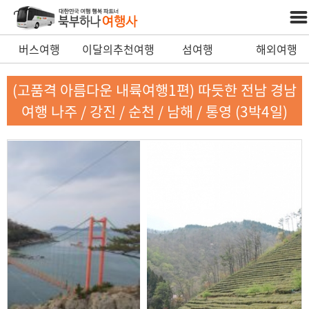
버스여행
이달의추천여행
섬여행
해외여행
(고품격 아름다운 내륙여행1편) 따듯한 전남 경남
여행 나주 / 강진 / 순천 / 남해 / 통영 (3박4일)