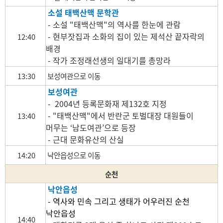
소설 태백산맥 문학관
- 소설 "태백산맥"의 역사를 한눈에 관람
- 현부잣집과 소화의 집이 있는 제석산 끝자락의
12:40
배경
- 작가 조정래선생의 일대기를 총망라
13:30
보성여관으로 이동
보성여관
- 2004년 등록문화재 제132호 지정
- "태백산맥"에서 반란군 토벌대장 대원들이
13:40
머무는 ‘남도여관’으로 등장
- 근대 문화유산의 산실
14:20
낙안읍성으로 이동
순천
낙안읍성
- 역사와 민속 그리고 생태가 어우러진 순천
낙안읍성
14:40