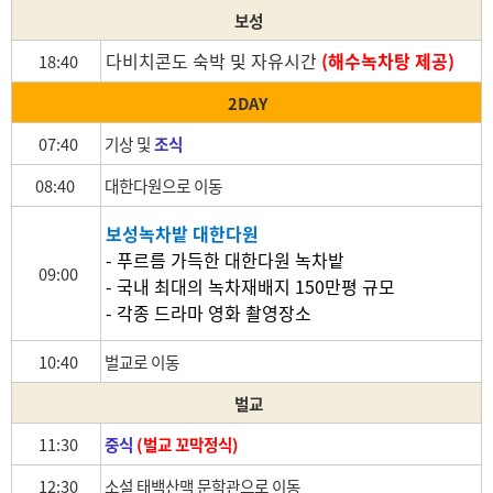
보성
다비치콘도 숙박 및 자유시간
(해수녹차탕 제공)
18:40
2DAY
07:40
기상 및
조식
08:40
대한다원으로 이동
보성녹차밭 대한다원
- 푸르름 가득한 대한다원 녹차밭
09:00
- 국내 최대의 녹차재배지 150만평 규모
- 각종 드라마 영화 촬영장소
10:40
벌교로 이동
벌교
11:30
중식
(
벌교 꼬막정식)
12:30
소설 태백산맥 문학관으로 이동