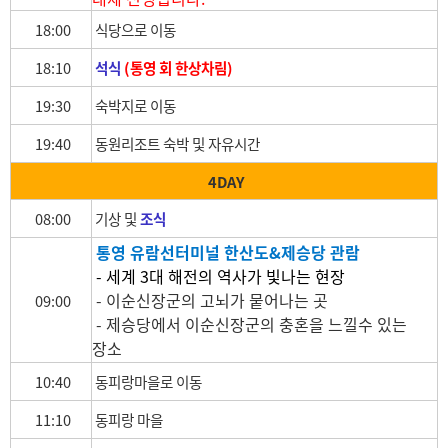
18:00
식당으로 이동
18:10
석식
(
통영 회 한상차림)
19:30
숙박지로 이동
19:40
동원리조트 숙박 및 자유시간
4DAY
08:00
기상 및
조식
통영 유람선터미널 한산도&제승당 관람
- 세계 3대 해전의 역사가 빛나는 현장
- 이순신장군의 고뇌가 뭍어나는 곳
09:00
- 제승당에서 이순신장군의 충혼을 느낄수 있는
장소
10:40
동피랑마을로 이동
11:10
동피랑 마을