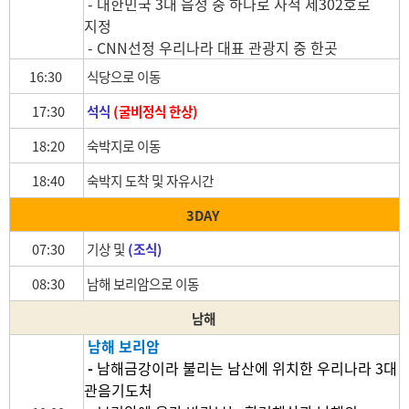
- 대한민국 3대 읍성 중 하나로 사적 제302호로
지정
- CNN선정 우리나라 대표 관광지 중 한곳
16:30
식당으로 이동
17:30
석식
(
굴비정식 한상)
18:20
숙박지로 이동
18:40
숙박지 도착 및 자유시간
3DAY
07:30
기상 및
(
조식)
08:30
남해 보리암으로 이동
남해
남해 보리암
-
남해금강이라 불리는 남산에 위치한 우리나라 3대
관음기도처