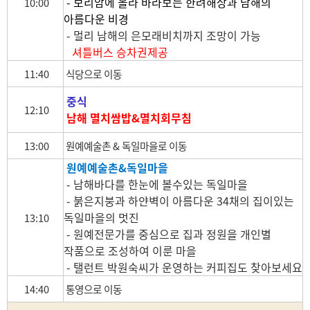
- 보리암에 올라 바라보는 한려해상과 남해의
10:00
아름다운 비경
- 멀리 남해의 은모래비치까지 조망이 가능
셔틀버스 승차권제공
11:40
식당으로 이동
중식
12:10
남해 멸치쌈밥&멸치회무침
13:00
원예예술촌 & 독일마을로 이동
원예예술촌&독일마을
- 남해바다를 한눈에 볼수있는 독일마을
- 붉은지붕과 하얀벽이 아름다운 34채의 집이있는
독일마을의 멋진
13:10
- 원예전문가를 중심으로 집과 정원을 개인별
작품으로 조성하여 이룬 마을
- 탤런트 박원숙씨가 운영하는 커피집도 찾아보세요
14:40
통영으로 이동