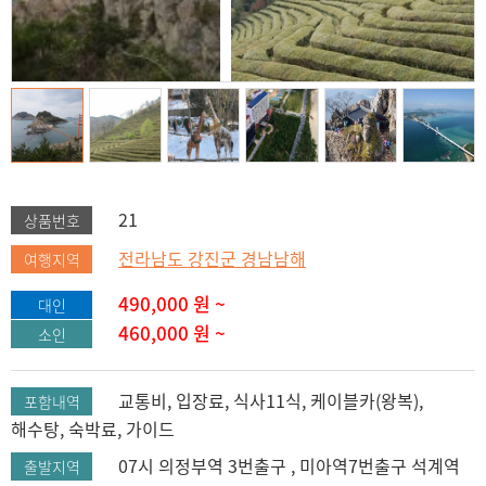
21
상품번호
전라남도 강진군 경남남해
여행지역
490,000
원 ~
대인
460,000
원 ~
소인
교통비, 입장료, 식사11식, 케이블카(왕복),
포함내역
해수탕, 숙박료, 가이드
07시 의정부역 3번출구 , 미아역7번출구 석계역
출발지역