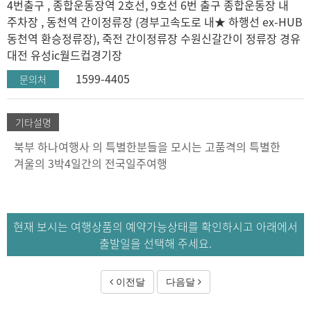
4번출구 , 종합운동장역 2호선, 9호선 6번 출구 종합운동장 내
주차장 , 동천역 간이정류장 (경부고속도로 내★ 하행선 ex-HUB
동천역 환승정류장), 죽전 간이정류장 수원신갈간이 정류장 경유
대전 유성ic월드컵경기장
1599-4405
문의처
기타설명
북부 하나여행사 의 특별한분들을 모시는 고품격의 특별한
겨울의 3박4일간의 전국일주여행
현재 보시는 여행상품의 예약가능상태를 확인하시고 아래에서
출발일을 선택해 주세요.
이전달
다음달