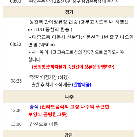
08:00
종합운동장역 2호선 6번 출구 종합운동장 내 주차장
경기
동천역 간이정류장 탑승 (경부고속도록 내 히행선
ex-HUB 동천역 환승 )
- 대중교통 이용시 신분당선 동천역 1번 출구 나오면
08:20
연결 (약50m)
- 시내쪽 아니고 고속도로 상의 정류장으로 올라오셔야
합니다.
(상행방향 하차불가 죽전간이 정류장 상행하차)
죽전간이정거장 (하행)
08:25
- 출발 후 차내 조식 제공
(찰밥제공)
나주
중식
(
전라도음식의 고장
나주의 푸근한
12:00
보양식 곰탕한그릇)
13:00
강진으로 이동
강진