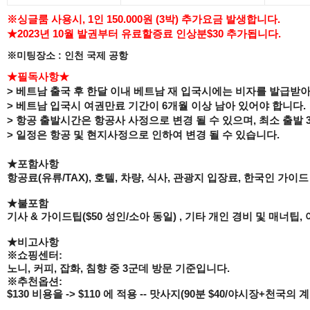
※싱글룸 사용시, 1인 150.000원 (3박) 추가요금 발생합니다.
★
2023년 10월
발권부터 유료할증료 인상분$30 추가됩니다.
※미팅장소 : 인천 국제 공항
★필독사항★
> 베트남 출국 후 한달 이내 베트남 재 입국시에는 비자를 발급받
> 베트남 입국시 여권만료 기간이 6개월 이상 남아 있어야 합니다.
> 항공 출발시간은 항공사 사정으로 변경 될 수 있으며, 최소
출발 
> 일정은 항공 및 현지사정으로 인하여 변경 될 수 있습니다.
★포함사항
항공료
(
유류
/TAX),
호텔
,
차량
,
식사
,
관광지 입장료
,
한국인 가이드
★불포함
기사
&
가이드팁
($50
성인
/
소아 동일
) ,
기타 개인 경비 및 매너팁,
★비고사항
※
쇼핑센터
:
노니
,
커피
,
잡화
,
침향 중
3
군데 방문 기준입니다
.
※
추천옵션
:
$130 비용을 -> $110 에
적용
--
맛사지
(90
분
$40/
야시장
+
천국의 