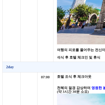
여행의 피로를 풀어주는
전신
석식 후 호텔 체크인 및 휴식
2day
호텔 조식 후 체크아웃
07:00
천혜의 절경 감상하며
영원한 
(
약
3
시간
30
분 소요
)