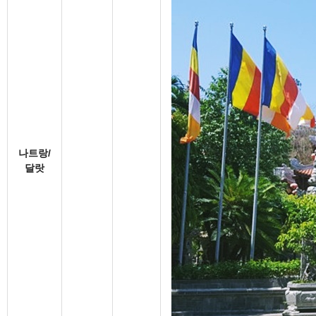
나트랑/
달랏