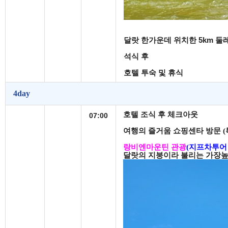
달랏 한가운데 위치한
5km
둘
석식 후
호텔 투숙 및 휴식
4day
호텔 조식 후 체크아웃
07:00
여행의 즐거움 쇼핑센타 방문
(
랑비엔마운틴 관광
(
지프차투어
달랏의 지붕이라 불리는 가장