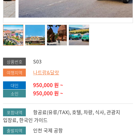
S03
상품번호
나트랑&달랏
여행지역
950,000
원 ~
대인
950,000
원 ~
소인
항공료(유류/TAX), 호텔, 차량, 식사, 관광지
포함내역
입장료, 한국인 가이드
인천 국제 공항
출발지역