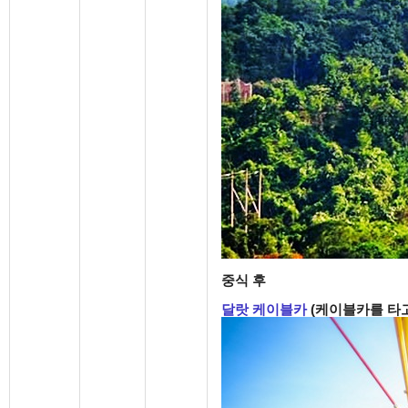
중식 후
달랏 케이블카
(
케이블카를 타