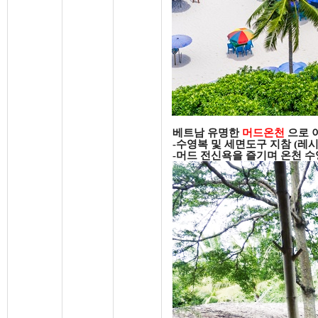
베트남 유명한
머드온천
으로 
-
수영복 및 세면도구 지참
(
레
-
머드 전신욕을 즐기며 온천 