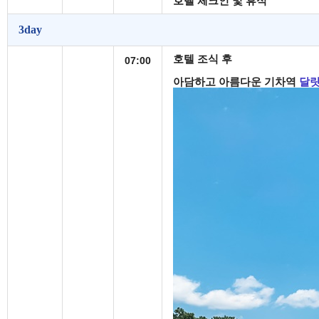
호텔 체크인 및 휴식
3day
호텔 조식 후
07:00
아담하고 아름다운 기차역
달랏