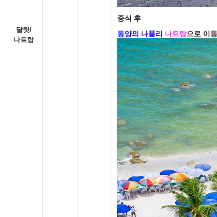
중식 후
달랏/
동양의 나폴리
나트랑
으로 이
나트랑