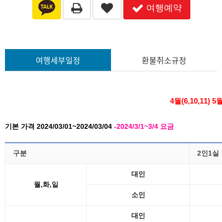
여행예약
여행세부일정
환불취소규정
4월(6,10,11) 
기본 가격 2024/03/01~2024/03/04
-2024/3/1~3/4 요금
구분
2인1실
대인
월,화,일
소인
대인