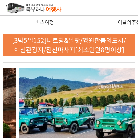
버스여행
이달의추
[3박5일152]나트랑&달랏/영원한봄의도시/
핵심관광지/전신마사지[최소인원8명이상]