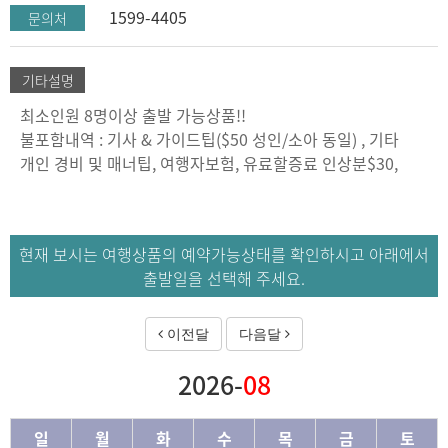
1599-4405
문의처
기타설명
최소인원 8명이상 출발 가능상품!!
불포함내역 : 기사 & 가이드팁($50 성인/소아 동일) , 기타
개인 경비 및 매너팁, 여행자보험, 유료할증료 인상분$30,
현재 보시는 여행상품의 예약가능상태를 확인하시고 아래에서
출발일을 선택해 주세요.
이전달
다음달
2026-
08
일
월
화
수
목
금
토