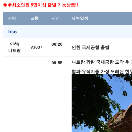
◈
◈
최소인원 8명이상 출발 가능상품!!
지역
교통
시간
세부일정
1day
인천/
06:20
VJ837
인천 국제공항 출발
나트랑
나트랑 깜란 국제공항 도착 후
09:55
참파 유적지중 가장 오래된 힌